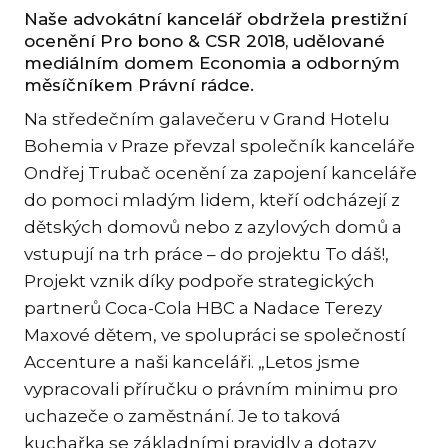
KAR
Naše advokátní kancelář obdržela prestižní
ocenění Pro bono & CSR 2018, udělované
KO
mediálním domem Economia a odborným
měsíčníkem Právní rádce.
LÍ
Na středečním galavečeru v Grand Hotelu
MÁ
Bohemia v Praze převzal společník kanceláře
PA
Ondřej Trubač ocenění za zapojení kanceláře
BAR
do pomoci mladým lidem, kteří odcházejí z
PE
dětských domovů nebo z azylových domů a
MAR
vstupují na trh práce – do projektu To dáš!,
SA
Projekt vznik díky podpoře strategických
SO
partnerů Coca-Cola HBC a Nadace Terezy
ŠŤ
Maxové dětem, ve spolupráci se společností
Accenture a naši kanceláři. „Letos jsme
TI
vypracovali příručku o právním minimu pro
TK
uchazeče o zaměstnání. Je to taková
[PO
MAR
kuchařka se základními pravidly a dotazy