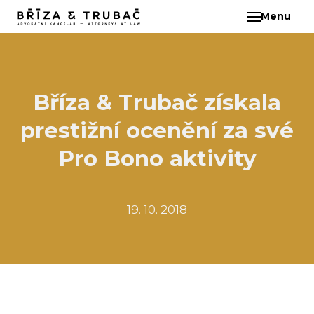
Menu
CS
O N
TÝM
BA
Bříza & Trubač získala
BŘ
prestižní ocenění za své
ČI
EB
Pro Bono aktivity
HA
HO
19. 10. 2018
KL
KO
MAR
KO
KO