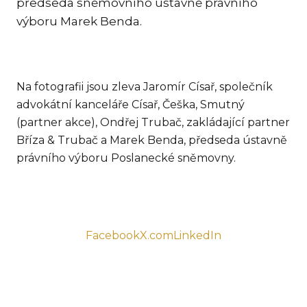
předseda sněmovního ústavně právního
PR
výboru Marek Benda.
MEZ
RES
& I
Na fotografii jsou zleva Jaromír Císař, společník
RO
advokátní kanceláře Císař, Češka, Smutný
SP
(partner akce), Ondřej Trubač, zakládající partner
Bříza & Trubač a Marek Benda, předseda ústavně
TR
právního výboru Poslanecké sněmovny.
RE
FIN
KAR
AKT
Facebook
X.com
LinkedIn
CS