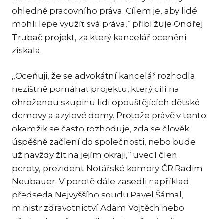
ohledně pracovního práva. Cílem je, aby lidé
TR
mohli lépe využít svá práva,“ přibližuje Ondřej
ZA
Trubač projekt, za který kancelář ocenění
získala.
SPEC
ME
„Oceňuji, že se advokátní kancelář rozhodla
SPO
nezištně pomáhat projektu, který cílí na
DA
ohroženou skupinu lidí opouštějících dětské
TR
domovy a azylové domy. Protože právě v tento
PŘE
okamžik se často rozhoduje, zda se člověk
CO
úspěšně začlení do společnosti, nebo bude
OCH
už navždy žít na jejím okraji,“ uvedl člen
EN
poroty, prezident Notářské komory ČR Radim
Neubauer. V porotě dále zasedli například
NE
předseda Nejvyššího soudu Pavel Šámal,
PR
ministr zdravotnictví Adam Vojtěch nebo
CIZ