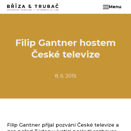
Menu
CS
O N
TÝM
BA
Filip Gantner hostem
BŘ
České televize
ČI
EB
HA
8. 6. 2015
HO
KL
KO
MAR
KO
Filip Gantner přijal pozvání České televize a
KO