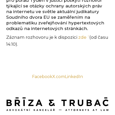
pro pořad Týden v justici poskytl rozhovor
KAR
týkající se otázky ochrany autorských práv
na internetu ve světle aktuální judikatury
KO
Soudního dvora EU se zaměřením na
LÍ
problematiku zveřejňování hypertextových
odkazů na internetových stránkách.
MÁ
Záznam rozhovoru je k dispozici
zde
(od času
PA
14:10).
BAR
PE
MAR
SA
SO
Facebook
X.com
LinkedIn
ŠŤ
TI
TK
[PO
MAR