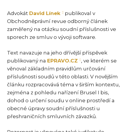
KAR
Advokát
David Línek
publikoval v
KO
Obchodněprávní revue odborný článek
LÍ
zaměřený na otázku soudní příslušnosti ve
MÁ
sporech ze smluv o vývoji software.
PA
BAR
Text navazuje na jeho dřívější příspěvek
publikovaný na
EPRAVO.CZ
, ve kterém se
PE
MAR
věnoval základním pravidlům určování
příslušnosti soudů v této oblasti. V novějším
SA
článku rozpracovává téma v širším kontextu,
SO
zejména z pohledu nařízení Brusel I bis,
ŠŤ
dohod o určení soudu v online prostředí a
obecné úpravy soudní příslušnosti u
TI
přeshraničních smluvních závazků.
TK
[PO
MAR
Pozornost je věnována také judikatuře