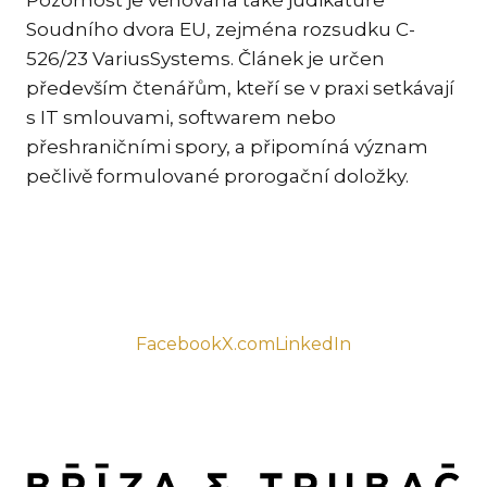
Soudního dvora EU, zejména rozsudku C-
TR
526/23 VariusSystems. Článek je určen
ZA
především čtenářům, kteří se v praxi setkávají
s IT smlouvami, softwarem nebo
SPEC
přeshraničními spory, a připomíná význam
ME
SPO
pečlivě formulované prorogační doložky.
DA
TR
PŘE
CO
OCH
Facebook
X.com
LinkedIn
EN
NE
PR
CIZ