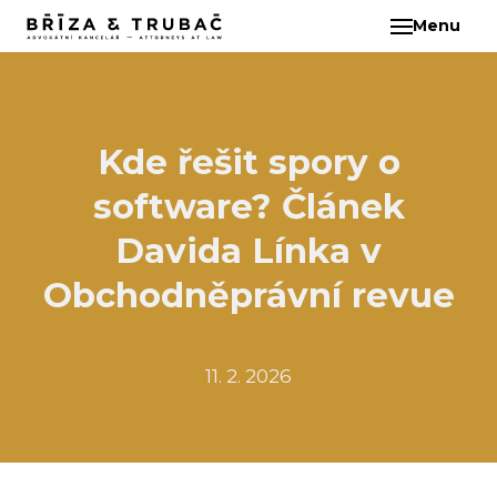
Menu
CS
O N
TÝM
BA
Kde řešit spory o
BŘ
software? Článek
ČI
EB
Davida Línka v
HA
Obchodněprávní revue
HO
KL
11. 2. 2026
KO
MAR
KO
KO