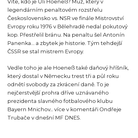
Víte, kdo je Uli Hoeneß? Muž, který v
KAR
legendárním penaltovém rozstřelu
KO
Československo vs. NSR ve finále Mistrovství
LÍ
Evropy roku 1976 v Bělehradě nedal pokutový
kop. Přestřelil bránu. Na penaltu šel Antonín
MÁ
Panenka… a zbytek je historie. Tým tehdejší
PA
ČSSR se stal mistrem Evropy.
BAR
PE
Vedle toho je ale Hoeneß také daňový hříšník,
MAR
který dostal v Německu trest tři a půl roku
SA
odnětí svobody za zkrácení daně. To je
SO
nejčerstvější prohra dříve uznávaného
prezidenta slavného fotbalového klubu
ŠŤ
Bayern Mnichov... více v komentáři Ondřeje
TI
Trubače v dnešní MF DNES.
TK
[PO
MAR