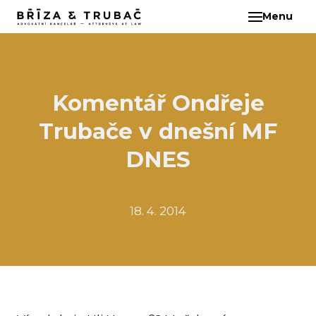
Menu
CS
O N
TÝM
BA
Komentář Ondřeje
BŘ
Trubače v dnešní MF
ČI
EB
DNES
HA
HO
18. 4. 2014
KL
KO
MAR
KO
KO