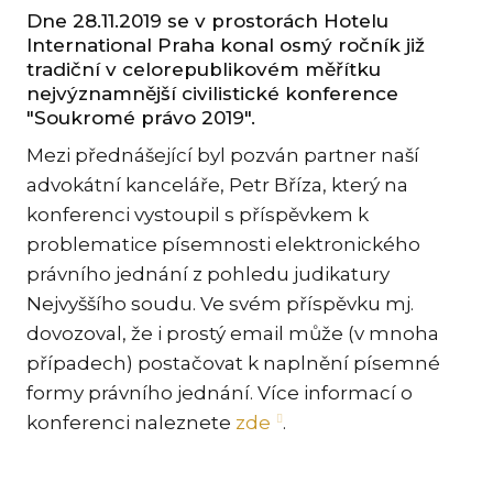
KAR
Dne 28.11.2019 se v prostorách Hotelu
International Praha konal osmý ročník již
KO
tradiční v celorepublikovém měřítku
nejvýznamnější civilistické konference
LÍ
"Soukromé právo 2019".
MÁ
Mezi přednášející byl pozván partner naší
PA
advokátní kanceláře, Petr Bříza, který na
BAR
konferenci vystoupil s příspěvkem k
PE
problematice písemnosti elektronického
MAR
právního jednání z pohledu judikatury
SA
Nejvyššího soudu. Ve svém příspěvku mj.
SO
dovozoval, že i prostý email může (v mnoha
případech) postačovat k naplnění písemné
ŠŤ
formy právního jednání. Více informací o
TI
konferenci naleznete
zde
.
TK
[PO
MAR