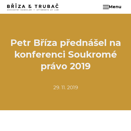
Menu
CS
O N
TÝM
BA
Petr Bříza přednášel na
BŘ
konferenci Soukromé
ČI
EB
právo 2019
HA
HO
29. 11. 2019
KL
KO
MAR
KO
KO