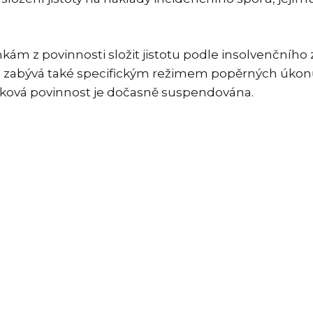
m z povinnosti složit jistotu podle insolvenčního z
se zabývá také specifickým režimem popěrných úkon
atková povinnost je dočasně suspendována.