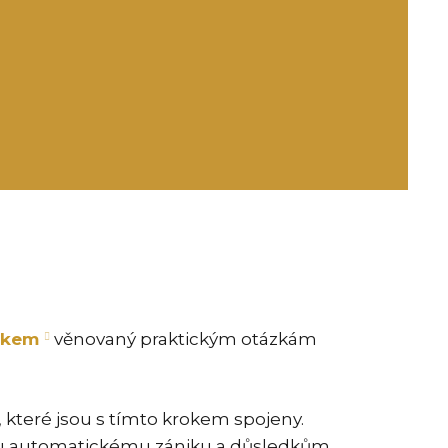
ukem
věnovaný praktickým otázkám
, které jsou s tímto krokem spojeny.
jímu automatickému zániku a důsledkům