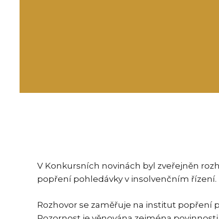
V Konkursních novinách byl zveřejněn ro
popření pohledávky v insolvenčním řízení.
Rozhovor se zaměřuje na institut popření po
Pozornost je věnována zejména povinnosti 