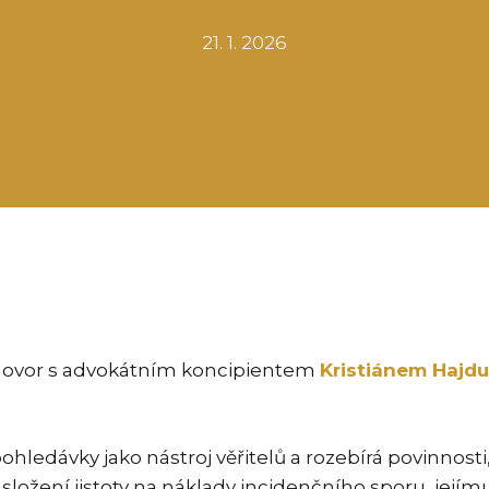
21. 1. 2026
zhovor s advokátním koncipientem
Kristiánem Hajd
hledávky jako nástroj věřitelů a rozebírá povinnosti
složení jistoty na náklady incidenčního sporu, je