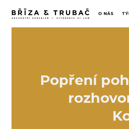
O NÁS
TÝ
Popření poh
rozhovo
Ko