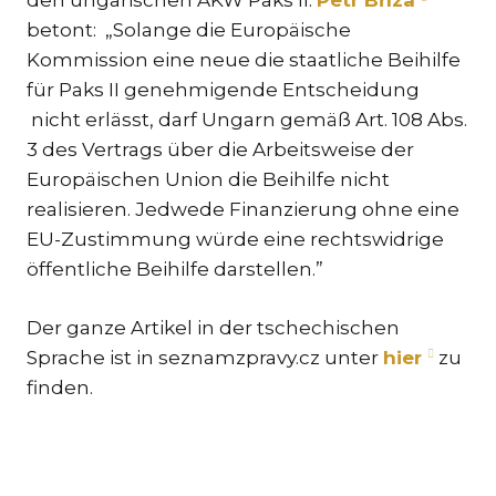
betont: „Solange die Europäische
TR
Kommission eine neue die staatliche Beihilfe
ZA
für Paks II genehmigende Entscheidung
nicht erlässt, darf Ungarn gemäß Art. 108 Abs.
SPEZ
3 des Vertrags über die Arbeitsweise der
IN
STRE
Europäischen Union die Beihilfe nicht
SCH
realisieren. Jedwede Finanzierung ohne eine
EU-Zustimmung würde eine rechtswidrige
UMS
öffentliche Beihilfe darstellen.”
& I
ST
Der ganze Artikel in der tschechischen
EU
Sprache ist in seznamzpravy.cz unter
hier
zu
VÖL
finden.
GE
SCH
IM