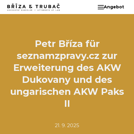
Angebot
DE
ÜBE
TEA
BA
Petr Bříza für
BŘ
seznamzpravy.cz zur
ČI
EB
Erweiterung des AKW
HA
Dukovany und des
HO
ungarischen AKW Paks
KL
II
KO
MAR
KO
21. 9. 2025
KO