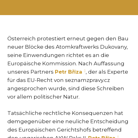
KAR
KO
LÍ
MÁ
Österreich protestiert erneut gegen den Bau
neuer Blöcke des Atomkraftwerks Dukovany,
PA
BAR
seine Einwendungen richtet es an die
Europäische Kommission. Nach Auffassung
PE
MAR
unseres Partners
Petr Bříza
, der als Experte
für das EU-Recht von seznamzpravy.cz
SA
angesprochen wurde, sind diese Schreiben
SO
vor allem politischer Natur.
ŠŤ
Tatsächliche rechtliche Konsequenzen hat
TK
[PO
demgegenüber eine neuliche Entscheidung
MAR
des Europäischen Gerichtshofs betreffend
TI
den ungarischen AKW Paks II.
Petr Bříza