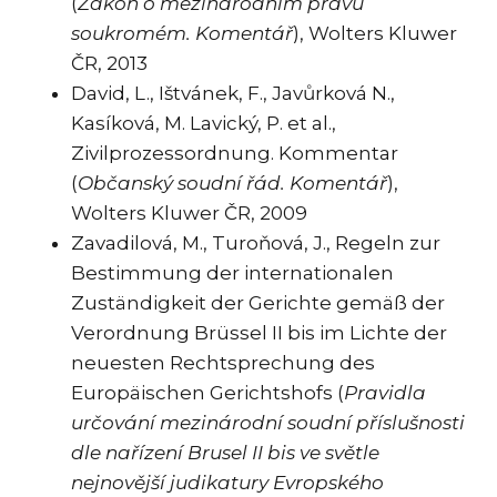
(
Zákon o mezinárodním právu
soukromém. Komentář
), Wolters Kluwer
ČR, 2013
David, L., Ištvánek, F., Javůrková N.,
Kasíková, M. Lavický, P. et al.,
Zivilprozessordnung. Kommentar
(
Občanský soudní řád. Komentář
),
Wolters Kluwer ČR, 2009
Zavadilová, M., Turoňová, J., Regeln zur
Bestimmung der internationalen
Zuständigkeit der Gerichte gemäß der
Verordnung Brüssel II bis im Lichte der
neuesten Rechtsprechung des
Europäischen Gerichtshofs (
Pravidla
určování mezinárodní soudní příslušnosti
dle nařízení Brusel II bis ve světle
nejnovější judikatury Evropského