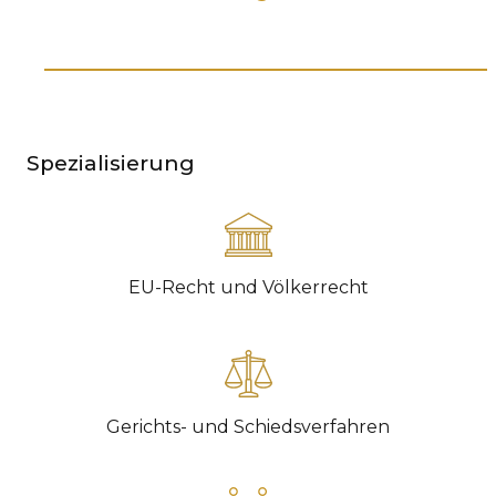
KAR
KO
LÍ
MÁ
Spezialisierung
PA
BAR
PE
MAR
EU-Recht und Völkerrecht
SA
SO
ŠŤ
TK
Gerichts- und Schiedsverfahren
[PO
MAR
TI