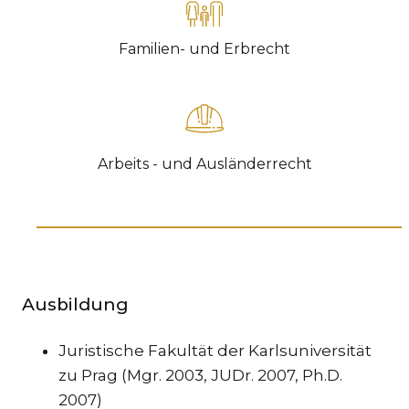
TR
Familien- und Erbrecht
ZA
SPEZ
IN
STRE
SCH
Arbeits - und Ausländerrecht
UMS
& I
ST
EU
Ausbildung
VÖL
GE
Juristische Fakultät der Karlsuniversität
SCH
zu Prag (Mgr. 2003, JUDr. 2007, Ph.D.
IM
2007)