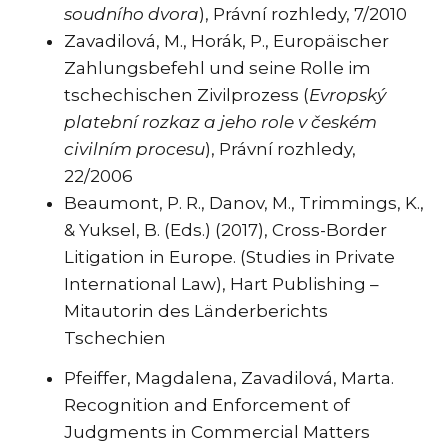
soudního dvora
), Právní rozhledy, 7/2010
Zavadilová, M., Horák, P., Europäischer
Zahlungsbefehl und seine Rolle im
tschechischen Zivilprozess (
Evropský
platební rozkaz a jeho role v českém
civilním procesu
), Právní rozhledy,
22/2006
Beaumont, P. R., Danov, M., Trimmings, K.,
& Yuksel, B. (Eds.) (2017), Cross-Border
Litigation in Europe. (Studies in Private
International Law), Hart Publishing –
Mitautorin des Länderberichts
Tschechien
Pfeiffer, Magdalena, Zavadilová, Marta.
Recognition and Enforcement of
Judgments in Commercial Matters