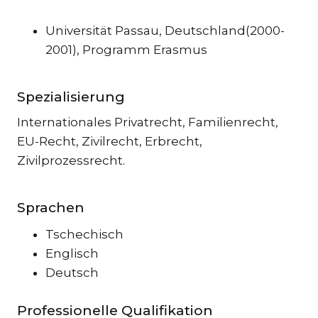
EN
Universität Passau, Deutschland(2000-
TR
2001), Programm Erasmus
UND
UMW
CO
Spezialisierung
DAT
Internationales Privatrecht, Familienrecht,
ST
EU-Recht, Zivilrecht, Erbrecht,
AR
Zivilprozessrecht.
AUS
SP
Sprachen
FAM
ERB
Tschechisch
E-
Englisch
MAR
Deutsch
RE
FIN
Professionelle Qualifikation