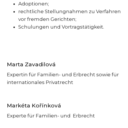
Adoptionen;
EN
rechtliche Stellungnahmen zu Verfahren
TR
vor fremden Gerichten;
UND
UMW
Schulungen und Vortragstätigkeit.
CO
DAT
ST
AR
Marta Zavadilová
AUS
Expertin für Familien- und Erbrecht sowie für
SP
internationales Privatrecht
FAM
ERB
E-
Markéta Kořínková
MAR
Experte für Familien- und Erbrecht
RE
FIN