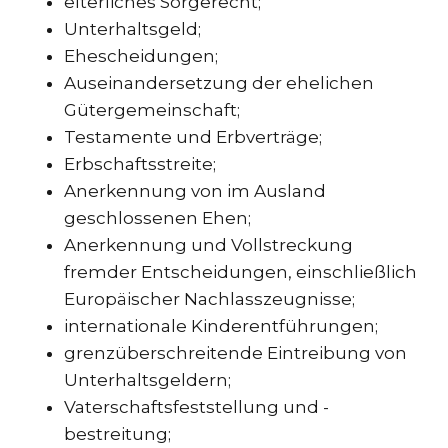
elterliches Sorgerecht;
TR
Unterhaltsgeld;
Ehescheidungen;
ZA
Auseinandersetzung der ehelichen
SPEZ
Gütergemeinschaft;
Testamente und Erbverträge;
IN
STRE
Erbschaftsstreite;
SCH
Anerkennung von im Ausland
geschlossenen Ehen;
UMS
Anerkennung und Vollstreckung
& I
fremder Entscheidungen, einschließlich
ST
Europäischer Nachlasszeugnisse;
EU
internationale Kinderentführungen;
VÖL
grenzüberschreitende Eintreibung von
GE
Unterhaltsgeldern;
SCH
Vaterschaftsfeststellung und -
IM
bestreitung;