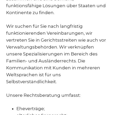
KAR
funktionsfähige Lösungen über Staaten und
Kontinente zu finden.
KO
LÍ
Wir suchen für Sie nach langfristig
MÁ
funktionierenden Vereinbarungen, wir
PA
vertreten Sie in Gerichtsstreiten wie auch vor
BAR
Verwaltungsbehörden. Wir verknüpfen
PE
unsere Spezialisierungen im Bereich des
MAR
Familien- und Ausländerrechts. Die
SA
Kommunikation mit Kunden in mehreren
Weltsprachen ist für uns
SO
Selbstverständlichkeit.
ŠŤ
TK
Unsere Rechtsberatung umfasst:
[PO
MAR
Eheverträge;
TI