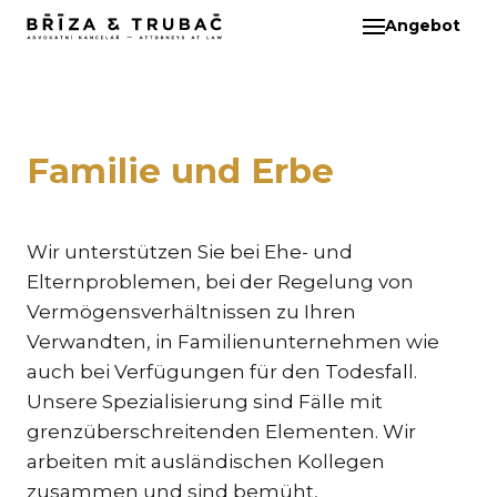
Angebot
DE
ÜBE
TEA
BA
Familie und Erbe
BŘ
ČI
EB
Wir unterstützen Sie bei Ehe- und
HA
Elternproblemen, bei der Regelung von
Vermögensverhältnissen zu Ihren
HO
Verwandten, in Familienunternehmen wie
KL
auch bei Verfügungen für den Todesfall.
KO
Unsere Spezialisierung sind Fälle mit
MAR
grenzüberschreitenden Elementen. Wir
KO
arbeiten mit ausländischen Kollegen
zusammen und sind bemüht,
KO