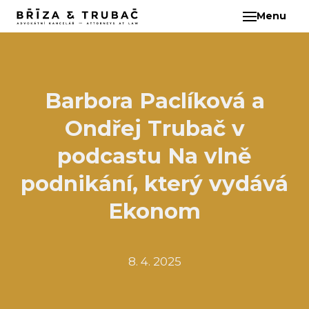
Menu
CS
O N
TÝM
BA
Barbora Paclíková a
BŘ
Ondřej Trubač v
ČI
EB
podcastu Na vlně
HA
podnikání, který vydává
HO
Ekonom
KL
KO
MAR
8. 4. 2025
KO
KO