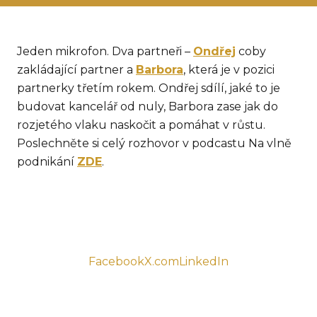
KAR
KO
Jeden mikrofon. Dva partneři –
Ondřej
coby
LÍ
zakládající partner a
Barbora
, která je v pozici
MÁ
partnerky třetím rokem. Ondřej sdílí, jaké to je
budovat kancelář od nuly, Barbora zase jak do
PA
BAR
rozjetého vlaku naskočit a pomáhat v růstu.
Poslechněte si celý rozhovor v podcastu Na vlně
PE
MAR
podnikání
ZDE
.
SA
SO
ŠŤ
TI
Facebook
X.com
LinkedIn
TK
[PO
MAR