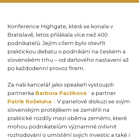
KAR
KO
LÍ
Konference Highgate, která se konala v
Bratislavě, letos přilákala více než 400
MÁ
podnikatelů. Jejím cílem bylo otevřít
PA
praktickou debatu o podnikání na českém a
BAR
slovenském trhu – od daňového nastavení až
PE
po každodenní provoz firem.
MAR
SA
Za naši kancelář jako speakeři vystoupili
SO
partnerka
Barbora Paclíková
a partner
Patrik Koželuha
. V panelové diskuzi se svým
ŠŤ
slovenským protějškem se zaměřili na
TI
praktické rozdíly mezi oběma zeměmi, které
TK
mohou podnikatelům významně ovlivnit
[PO
rozhodování o umístění svých investic a také i
MAR