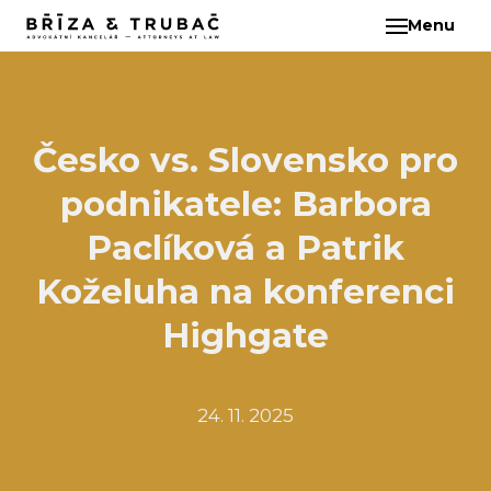
Menu
CS
O N
TÝM
BA
Česko vs. Slovensko pro
BŘ
podnikatele: Barbora
ČI
EB
Paclíková a Patrik
HA
Koželuha na konferenci
HO
Highgate
KL
KO
MAR
24. 11. 2025
KO
KO