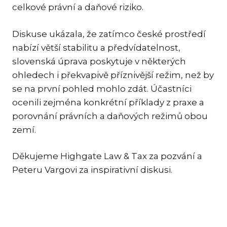
celkové právní a daňové riziko.
TR
ZA
Diskuse ukázala, že zatímco české prostředí
nabízí větší stabilitu a předvídatelnost,
SPEC
slovenská úprava poskytuje v některých
ME
ohledech i překvapivě příznivější režim, než by
SPO
se na první pohled mohlo zdát. Účastníci
DA
ocenili zejména konkrétní příklady z praxe a
porovnání právních a daňových režimů obou
TR
PŘE
zemí.
CO
OCH
Děkujeme Highgate Law & Tax za pozvání a
Peteru Vargovi za inspirativní diskusi.
EN
NE
PR
CIZ