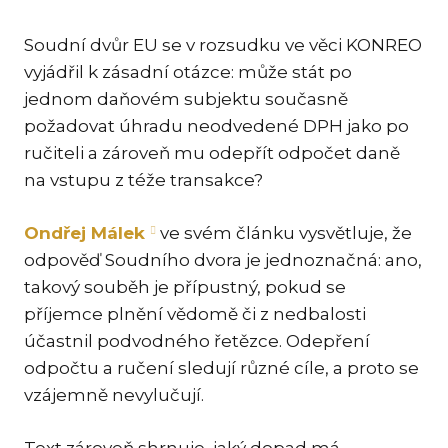
KAR
Soudní dvůr EU se v rozsudku ve věci KONREO
KO
vyjádřil k zásadní otázce: může stát po
LÍ
jednom daňovém subjektu současně
MÁ
požadovat úhradu neodvedené DPH jako po
ručiteli a zároveň mu odepřít odpočet daně
PA
BAR
na vstupu z téže transakce?
PE
MAR
Ondřej Málek
ve svém článku vysvětluje, že
odpověď Soudního dvora je jednoznačná: ano,
SA
takový souběh je přípustný, pokud se
SO
příjemce plnění vědomě či z nedbalosti
ŠŤ
účastnil podvodného řetězce. Odepření
odpočtu a ručení sledují různé cíle, a proto se
TI
vzájemně nevylučují.
TK
[PO
MAR
Text zároveň shrnuje, jaký dopad má