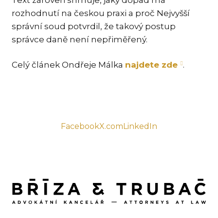
rozhodnutí na českou praxi a proč Nejvyšší
TR
správní soud potvrdil, že takový postup
ZA
správce daně není nepřiměřený.
SPEC
Celý článek Ondřeje Málka
najdete zde
.
ME
SPO
DA
TR
PŘE
Facebook
X.com
LinkedIn
CO
OCH
EN
NE
PR
CIZ