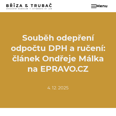
Menu
CS
O N
TÝM
BA
Souběh odepření
BŘ
odpočtu DPH a ručení:
ČI
EB
článek Ondřeje Málka
HA
na EPRAVO.CZ
HO
KL
4. 12. 2025
KO
MAR
KO
KO