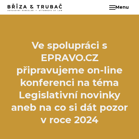
Menu
CS
O N
TÝM
BA
Ve spolupráci s
BŘ
EPRAVO.CZ
ČI
EB
připravujeme on-line
HA
konferenci na téma
HO
Legislativní novinky
KL
aneb na co si dát pozor
KO
MAR
v roce 2024
KO
KO