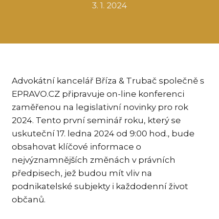
3. 1. 2024
KAR
KO
LÍ
MÁ
PA
Advokátní kancelář Bříza & Trubač společně s
BAR
EPRAVO.CZ připravuje on-line konferenci
PE
zaměřenou na legislativní novinky pro rok
MAR
2024. Tento první seminář roku, který se
SA
uskuteční 17. ledna 2024 od 9:00 hod., bude
SO
obsahovat klíčové informace o
nejvýznamnějších změnách v právních
ŠŤ
předpisech, jež budou mít vliv na
TI
podnikatelské subjekty i každodenní život
TK
občanů.
[PO
MAR