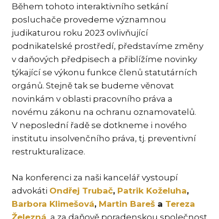
Během tohoto interaktivního setkání
TR
posluchače provedeme významnou
ZA
judikaturou roku 2023 ovlivňující
podnikatelské prostředí, představíme změny
SPEC
v daňových předpisech a přiblížíme novinky
ME
týkající se výkonu funkce členů statutárních
SPO
orgánů. Stejně tak se budeme věnovat
DA
novinkám v oblasti pracovního práva a
novému zákonu na ochranu oznamovatelů.
TR
PŘE
V neposlední řadě se dotkneme i nového
institutu insolvenčního práva, tj. preventivní
CO
OCH
restrukturalizace.
EN
Na konferenci za naši kancelář vystoupí
NE
advokáti
Ondřej Trubač
,
Patrik Koželuha
,
PR
Barbora Klimešová
,
Martin Bareš
a
Tereza
CIZ
Železná
, a za daňově poradenskou společnost