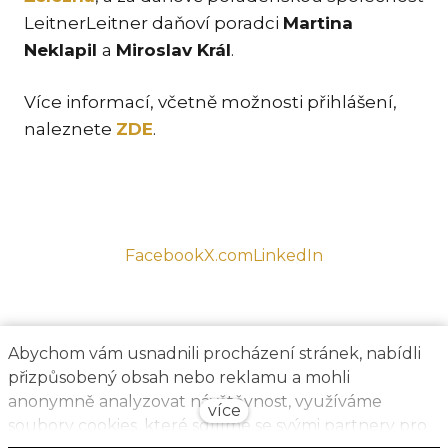
PR
LeitnerLeitner daňoví poradci
Martina
MEZ
Neklapil
a
Miroslav Král
.
RES
Více informací, včetně možnosti přihlášení,
& I
naleznete
ZDE
.
RO
SP
TR
RE
Facebook
X.com
LinkedIn
FIN
KAR
AKT
Abychom vám usnadnili procházení stránek, nabídli
přizpůsobený obsah nebo reklamu a mohli
anonymně analyzovat návštěvnost, využíváme
více
soubory cookies, které sdílíme se svými partnery pro
CS