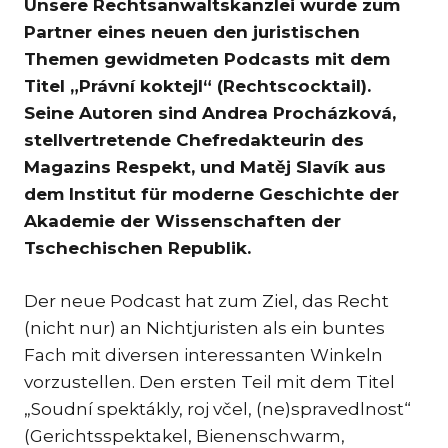
Unsere Rechtsanwaltskanzlei wurde zum
KAR
Partner eines neuen den juristischen
KO
Themen gewidmeten Podcasts mit dem
LÍ
Titel „Právní koktejl“ (Rechtscocktail).
Seine Autoren sind Andrea Procházková,
MÁ
stellvertretende Chefredakteurin des
PA
Magazins Respekt, und Matěj Slavík aus
BAR
dem Institut für moderne Geschichte der
PE
Akademie der Wissenschaften der
MAR
Tschechischen Republik.
SA
SO
Der neue Podcast hat zum Ziel, das Recht
(nicht nur) an Nichtjuristen als ein buntes
ŠŤ
Fach mit diversen interessanten Winkeln
TK
vorzustellen. Den ersten Teil mit dem Titel
[PO
MAR
„Soudní spektákly, roj včel, (ne)spravedlnost“
(Gerichtsspektakel, Bienenschwarm,
TI