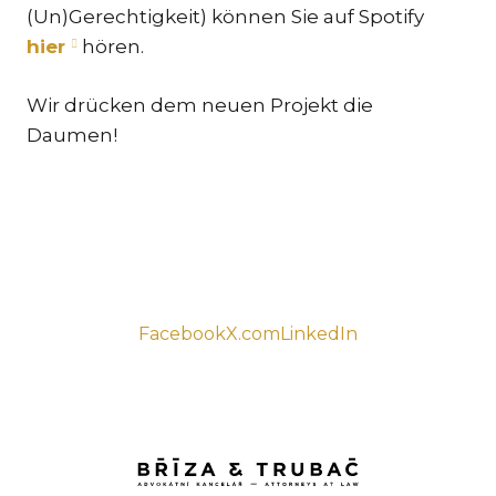
(Un)Gerechtigkeit) können Sie auf Spotify
TR
hier
hören.
ZA
Wir drücken dem neuen Projekt die
SPEZ
Daumen!
IN
STRE
SCH
UMS
& I
ST
Facebook
X.com
LinkedIn
EU
VÖL
GE
SCH
IM