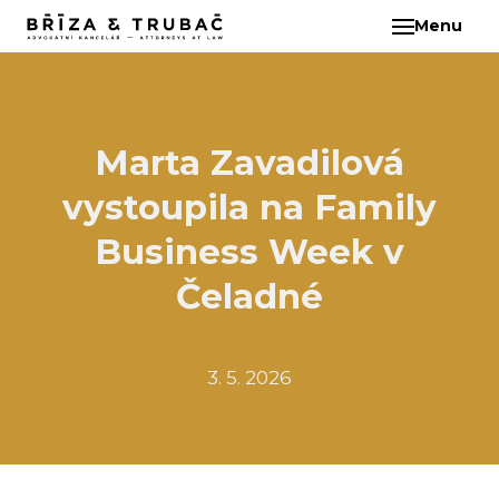
Menu
CS
O N
TÝM
BA
Marta Zavadilová
BŘ
vystoupila na Family
ČI
EB
Business Week v
HA
Čeladné
HO
KL
3. 5. 2026
KO
MAR
KO
KO