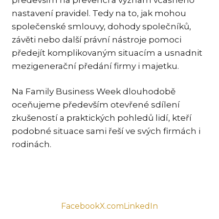
nastavení pravidel. Tedy na to, jak mohou
TR
společenské smlouvy, dohody společníků,
ZA
závěti nebo další právní nástroje pomoci
předejít komplikovaným situacím a usnadnit
SPEC
mezigenerační předání firmy i majetku.
ME
SPO
Na Family Business Week dlouhodobě
DA
oceňujeme především otevřené sdílení
TR
zkušeností a praktických pohledů lidí, kteří
PŘE
podobné situace sami řeší ve svých firmách i
CO
rodinách.
OCH
EN
NE
PR
Facebook
X.com
LinkedIn
CIZ