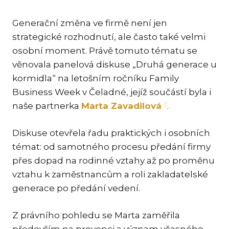
KAR
Generační změna ve firmě není jen
KO
strategické rozhodnutí, ale často také velmi
LÍ
osobní moment. Právě tomuto tématu se
MÁ
věnovala panelová diskuse „Druhá generace u
kormidla“ na letošním ročníku Family
PA
BAR
Business Week v Čeladné, jejíž součástí byla i
naše partnerka
Marta Zavadilová
.
PE
MAR
Diskuse otevřela řadu praktických i osobních
SA
témat: od samotného procesu předání firmy
SO
přes dopad na rodinné vztahy až po proměnu
ŠŤ
vztahu k zaměstnancům a roli zakladatelské
generace po předání vedení.
TI
TK
Z právního pohledu se Marta zaměřila
[PO
MAR
především na prevenci a význam včasného