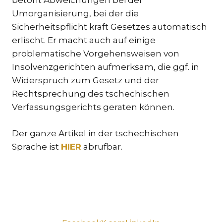
Umorganisierung, bei der die
TR
Sicherheitspflicht kraft Gesetzes automatisch
ZA
erlischt. Er macht auch auf einige
problematische Vorgehensweisen von
SPEZ
Insolvenzgerichten aufmerksam, die ggf. in
IN
STRE
Widerspruch zum Gesetz und der
SCH
Rechtsprechung des tschechischen
Verfassungsgerichts geraten können.
UMS
& I
Der ganze Artikel in der tschechischen
ST
Sprache ist
HIER
abrufbar.
EU
VÖL
GE
SCH
IM