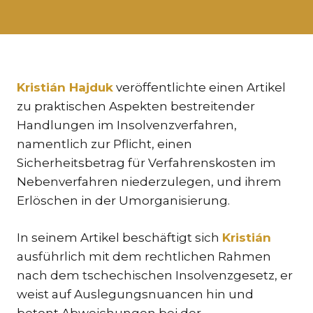
KAR
KO
LÍ
MÁ
Kristián Hajduk
veröffentlichte einen Artikel
zu praktischen Aspekten bestreitender
PA
BAR
Handlungen im Insolvenzverfahren,
namentlich zur Pflicht, einen
PE
MAR
Sicherheitsbetrag für Verfahrenskosten im
Nebenverfahren niederzulegen, und ihrem
SA
Erlöschen in der Umorganisierung.
SO
ŠŤ
In seinem Artikel beschäftigt sich
Kristián
ausführlich mit dem rechtlichen Rahmen
TK
[PO
nach dem tschechischen Insolvenzgesetz, er
MAR
weist auf Auslegungsnuancen hin und
TI
betont Abweichungen bei der