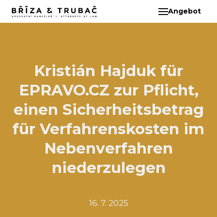
Angebot
DE
ÜBE
TEA
BA
Kristián Hajduk für
BŘ
EPRAVO.CZ zur Pflicht,
ČI
EB
einen Sicherheitsbetrag
HA
für Verfahrenskosten im
HO
Nebenverfahren
KL
niederzulegen
KO
MAR
KO
16. 7. 2025
KO