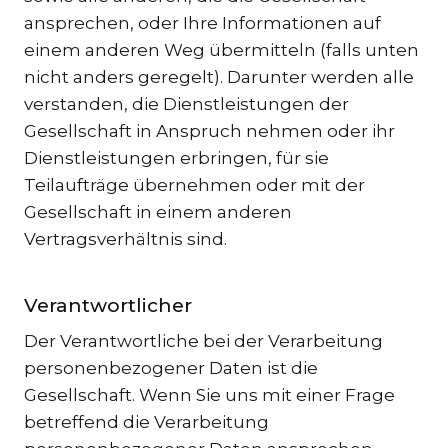
ansprechen, oder Ihre Informationen auf
TR
einem anderen Weg übermitteln (falls unten
ZA
nicht anders geregelt). Darunter werden alle
verstanden, die Dienstleistungen der
SPEZ
Gesellschaft in Anspruch nehmen oder ihr
IN
Dienstleistungen erbringen, für sie
STRE
SCH
Teilaufträge übernehmen oder mit der
Gesellschaft in einem anderen
UMS
Vertragsverhältnis sind.
& I
ST
Verantwortlicher
EU
VÖL
Der Verantwortliche bei der Verarbeitung
personenbezogener Daten ist die
GE
SCH
Gesellschaft. Wenn Sie uns mit einer Frage
betreffend die Verarbeitung
IM