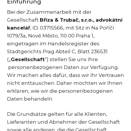
Einführung
KAR
Bei der Zusammenarbeit mit der
KO
Gesellschaft
Bříza & Trubač, s.r.o., advokátní
LÍ
kancelář
, ID: 03715566, mit Sitz in Na Poříčí
MÁ
1079/3a, Nové Město, 110 00 Praha 1,
eingetragen im Handelsregister des
PA
BAR
Stadtgerichts Prag Abteil C, Blatt 236531
(„
Gesellschaft
“) stellen Sie uns Ihre
PE
MAR
personenbezogenen Daten zur Verfügung.
Wir machen alles dafür, dass wir Ihr Vertrauen
SA
nicht enttäuschen. Daher möchten wir Ihnen
SO
erklären, wie wir die personenbezogenen
ŠŤ
Daten behandeln.
TK
[PO
Die Grundsätze gelten für alle Klienten,
MAR
Lieferanten und Abnehmer der Gesellschaft
TI
sowie alle anderen, die die Gesellschaft