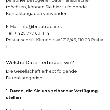
personenbezogener Daten ansprechen
EN
möchten, können Sie hierzu folgende
TR
Kontaktangaben verwenden:
UND
UMW
E-Mail: info@brizatrubac.cz
CO
Tel: + 420 777 60 11 14
DAT
Postanschrift: Klimentská 1216/46, 110 00 Praha
ST
1
AR
AUS
Welche Daten erheben wir?
SP
Die Gesellschaft erhebt folgende
FAM
Datenkategorien:
ERB
E-
1. Daten, die Sie uns selbst zur Verfügung
MAR
stellen
RE
FIN