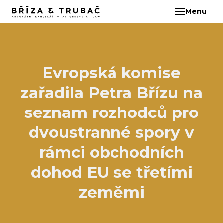
Menu
CS
O N
TÝM
BA
Evropská komise
BŘ
zařadila Petra Břízu na
ČI
EB
seznam rozhodců pro
HA
dvoustranné spory v
HO
rámci obchodních
KL
dohod EU se třetími
KO
MAR
zeměmi
KO
KO