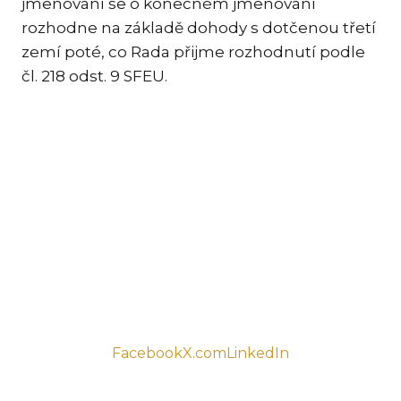
jmenování se o konečném jmenování
rozhodne na základě dohody s dotčenou třetí
zemí poté, co Rada přijme rozhodnutí podle
čl. 218 odst. 9 SFEU.
Facebook
X.com
LinkedIn