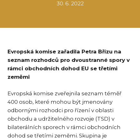
30. 6. 2022
KAR
KO
LÍ
MÁ
PA
Evropská komise zařadila Petra Břízu na
BAR
seznam rozhodců pro dvoustranné spory v
PE
rámci obchodních dohod EU se třetími
MAR
zeměmi
SA
SO
Evropská komise zveřejnila seznam téměř
400 osob, které mohou být jmenovány
ŠŤ
odbornými rozhodci pro řízení v oblasti
TI
obchodu a udržitelného rozvoje (TSD) v
TK
bilaterálních sporech v rámci obchodních
[PO
dohod se třetími zeměmi. Skupina je
MAR