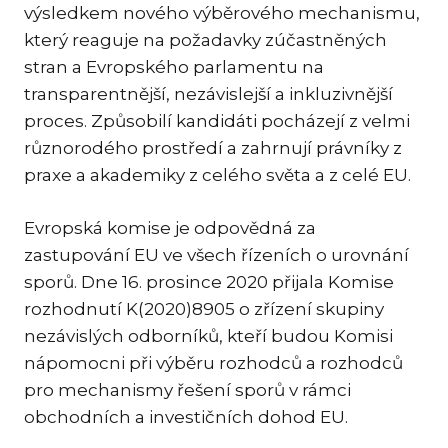
výsledkem nového výběrového mechanismu,
TR
který reaguje na požadavky zúčastněných
ZA
stran a Evropského parlamentu na
transparentnější, nezávislejší a inkluzivnější
SPEC
proces. Způsobilí kandidáti pocházejí z velmi
ME
různorodého prostředí a zahrnují právníky z
SPO
praxe a akademiky z celého světa a z celé EU.
DA
Evropská komise je odpovědná za
TR
PŘE
zastupování EU ve všech řízeních o urovnání
sporů. Dne 16. prosince 2020 přijala Komise
CO
OCH
rozhodnutí K(2020)8905 o zřízení skupiny
nezávislých odborníků, kteří budou Komisi
EN
nápomocni při výběru rozhodců a rozhodců
NE
pro mechanismy řešení sporů v rámci
PR
obchodních a investičních dohod EU.
CIZ