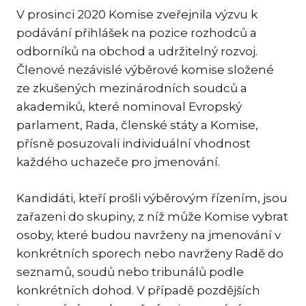
PR
V prosinci 2020 Komise zveřejnila výzvu k
MEZ
podávání přihlášek na pozice rozhodců a
odborníků na obchod a udržitelný rozvoj.
RES
Členové nezávislé výběrové komise složené
& I
ze zkušených mezinárodních soudců a
RO
akademiků, které nominoval Evropský
SP
parlament, Rada, členské státy a Komise,
přísně posuzovali individuální vhodnost
TR
každého uchazeče pro jmenování.
RE
FIN
Kandidáti, kteří prošli výběrovým řízením, jsou
KAR
zařazeni do skupiny, z níž může Komise vybrat
AKT
osoby, které budou navrženy na jmenování v
konkrétních sporech nebo navrženy Radě do
seznamů, soudů nebo tribunálů podle
konkrétních dohod. V případě pozdějších
CS