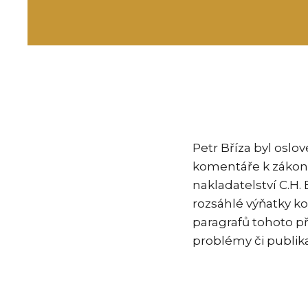
Petr Bříza byl oslo
komentáře k zákon
nakladatelství C.H.
rozsáhlé výňatky ko
paragrafů tohoto p
problémy či publi