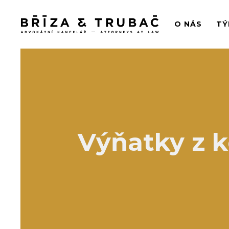
O NÁS
TÝ
Výňatky z 