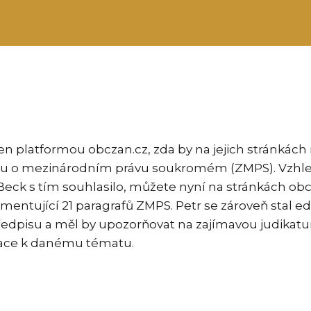
ven platformou obczan.cz, zda by na jejich stránkách
u o mezinárodním právu soukromém (ZMPS). Vzhl
 Beck s tím souhlasilo, můžete nyní na stránkách obc
mentující 21 paragrafů ZMPS. Petr se zároveň stal e
ředpisu a měl by upozorňovat na zajímavou judikatur
kace k danému tématu.