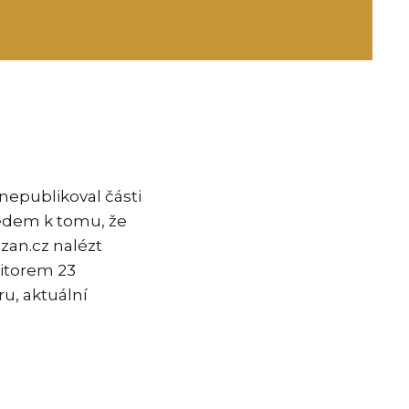
 nepublikoval části
edem k tomu, že
zan.cz nalézt
ditorem 23
u, aktuální