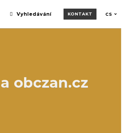
Vyhledávání
KONTAKT
CS
a obczan.cz