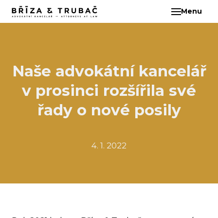
Menu
CS
O N
TÝM
BA
Naše advokátní kancelář
BŘ
v prosinci rozšířila své
ČI
EB
řady o nové posily
HA
HO
4. 1. 2022
KL
KO
MAR
KO
KO