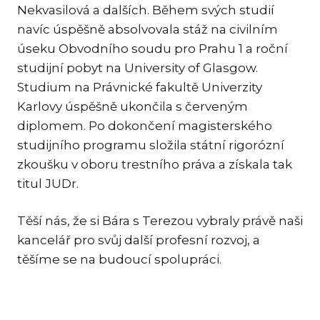
Nekvasilová a dalších. Během svých studií
TR
navíc úspěšně absolvovala stáž na civilním
ZA
úseku Obvodního soudu pro Prahu 1 a roční
studijní pobyt na University of Glasgow.
SPEC
Studium na Právnické fakultě Univerzity
ME
Karlovy úspěšně ukončila s červeným
SPO
diplomem. Po dokončení magisterského
DA
studijního programu složila státní rigorózní
zkoušku v oboru trestního práva a získala tak
TR
PŘE
titul JUDr.
CO
OCH
Těší nás, že si Bára s Terezou vybraly právě naši
kancelář pro svůj další profesní rozvoj, a
EN
těšíme se na budoucí spolupráci.
NE
PR
CIZ