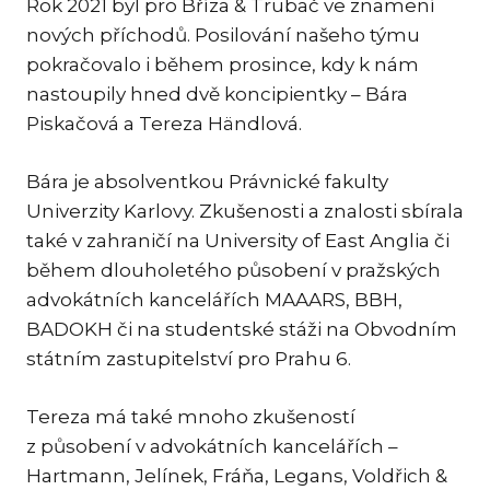
Rok 2021 byl pro Bříza & Trubač ve znamení
KAR
nových příchodů. Posilování našeho týmu
KO
pokračovalo i během prosince, kdy k nám
LÍ
nastoupily hned dvě koncipientky – Bára
Piskačová a Tereza Händlová.
MÁ
PA
Bára je absolventkou Právnické fakulty
BAR
Univerzity Karlovy. Zkušenosti a znalosti sbírala
PE
také v zahraničí na University of East Anglia či
MAR
během dlouholetého působení v pražských
SA
advokátních kancelářích MAAARS, BBH,
SO
BADOKH či na studentské stáži na Obvodním
státním zastupitelství pro Prahu 6.
ŠŤ
TI
Tereza má také mnoho zkušeností
TK
z působení v advokátních kancelářích –
[PO
Hartmann, Jelínek, Fráňa, Legans, Voldřich &
MAR