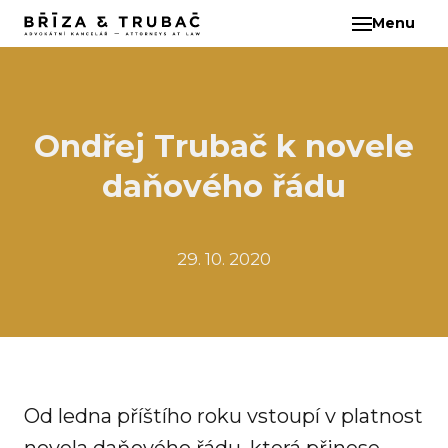
Menu
CS
O N
TÝM
BA
Ondřej Trubač k novele
BŘ
daňového řádu
ČI
EB
HA
29. 10. 2020
HO
KL
KO
MAR
KO
Od ledna příštího roku vstoupí v platnost
KO