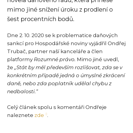
novela daňového řádu, která přinese
KAR
mimo jiné snížení úroku z prodlení o
KO
šest procentních bodů.
LÍ
Dne 2. 10. 2020 se k problematice daňových
MÁ
sankcí pro Hospodářské noviny vyjádřil Ondřej
PA
Trubač, partner naší kanceláře a člen
BAR
platformy
Rozumné právo.
Mimo jiné uvedl,
PE
že
„Stát by měl především rozlišovat, zda se v
MAR
konkrétním případě jedná o úmyslné zkrácení
SA
daně, nebo zda poplatník udělal chybu z
SO
nedbalosti.“
ŠŤ
Celý článek spolu s komentáři Ondřeje
TI
naleznete
zde
.
TK
[PO
MAR