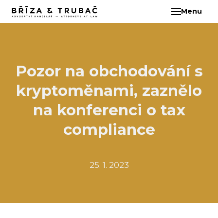
Menu
CS
O N
TÝM
BA
Pozor na obchodování s
BŘ
kryptoměnami, zaznělo
ČI
EB
na konferenci o tax
HA
compliance
HO
KL
25. 1. 2023
KO
MAR
KO
KO