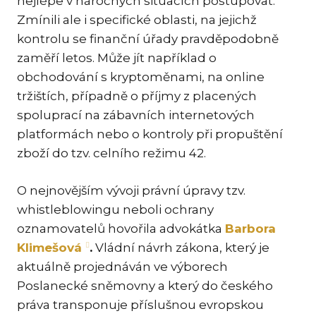
nejlépe v náročných situacích postupovat.
Zmínili ale i specifické oblasti, na jejichž
TR
kontrolu se finanční úřady pravděpodobně
ZA
zaměří letos. Může jít například o
SPEC
obchodování s kryptoměnami, na online
tržištích, případně o příjmy z placených
ME
SPO
spoluprací na zábavních internetových
platformách nebo o kontroly při propuštění
DA
zboží do tzv. celního režimu 42.
TR
PŘE
O nejnovějším vývoji právní úpravy tzv.
CO
whistleblowingu neboli ochrany
OCH
oznamovatelů hovořila advokátka
Barbora
EN
Klimešová
.
Vládní návrh zákona, který je
NE
aktuálně projednáván ve výborech
Poslanecké sněmovny a který do českého
PR
CIZ
práva transponuje příslušnou evropskou