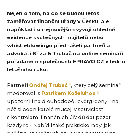
KAR
Nejen o tom, na co se budou letos
KO
zaměřovat finanční úřady v Česku, ale
LÍ
například i o nejnovějším vývoji ohledně
MÁ
evidence skutečných majitelů nebo
whistleblowingu přednášeli partneři a
PA
BAR
advokáti Bříza & Trubač na online semináři
pořádaném společností EPRAVO.CZ v lednu
PE
MAR
letošního roku.
SA
Partneři
Ondřej Trubač
, který celý seminář
SO
moderoval, s
Patrikem Koželuhou
ŠŤ
upozornili na dlouhodobé „evergreeny“, na
něž si podnikatelé musejí v souvislosti
TI
s kontrolami finančních úřadů dát pozor
TK
každý rok. Nabídli také praktické rady, jak
[PO
MAR