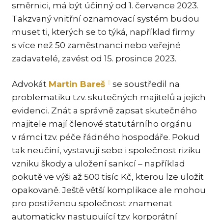
směrnici, má být účinný od 1. července 2023.
PR
MEZ
Takzvaný vnitřní oznamovací systém budou
muset ti, kterých se to týká, například firmy
RES
s více než 50 zaměstnanci nebo veřejné
& I
zadavatelé, zavést od 15. prosince 2023.
RO
Advokát
Martin Bareš
se soustředil na
SP
problematiku tzv. skutečných majitelů a jejich
TR
evidenci. Znát a správně zapsat skutečného
RE
majitele mají členové statutárního orgánu
FIN
v rámci tzv. péče řádného hospodáře. Pokud
tak neučiní, vystavují sebe i společnost riziku
KAR
vzniku škody a uložení sankcí – například
AKT
pokutě ve výši až 500 tisíc Kč, kterou lze uložit
opakovaně. Ještě větší komplikace ale mohou
pro postiženou společnost znamenat
CS
automaticky nastupující tzv. korporátní